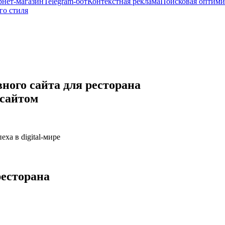
рнет-магазин
Telegram-бот
Контекстная реклама
Поисковая оптими
го стиля
ного сайта для ресторана
 сайтом
ха в digital-мире
ресторана