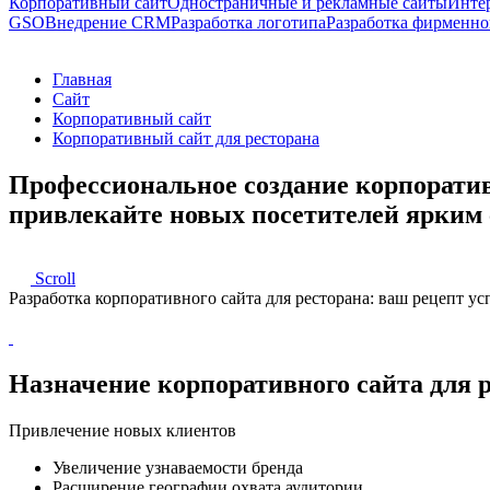
Корпоративный сайт
Одностраничные и рекламные сайты
Инте
GSO
Внедрение CRM
Разработка логотипа
Разработка фирменно
Главная
Сайт
Корпоративный сайт
Корпоративный сайт для ресторана
Профессиональное создание корпоратив
привлекайте новых посетителей ярким
Scroll
Разработка корпоративного сайта для ресторана: ваш рецепт успе
Назначение корпоративного сайта для 
Привлечение новых клиентов
Увеличение узнаваемости бренда
Расширение географии охвата аудитории