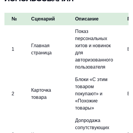
№
Сценарий
Описание
П
Показ
персональных
Главная
хитов и новинок
1
Вы
страница
для
авторизованного
пользователя
Блоки «С этим
товаром
Карточка
2
покупают» и
Вы
товара
«Похожие
товары»
Допродажа
сопутствующих