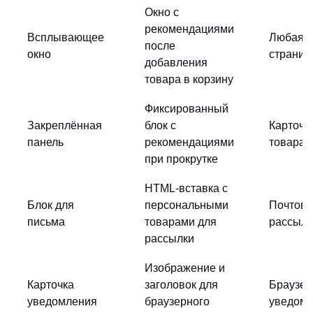
Окно с
рекомендациями
Всплывающее
Любая
после
окно
страниц
добавления
товара в корзину
Фиксированный
Закреплённая
блок с
Карточк
панель
рекомендациями
товара
при прокрутке
HTML-вставка с
Блок для
персональными
Почтов
письма
товарами для
рассылк
рассылки
Изображение и
Карточка
заголовок для
Браузе
уведомления
браузерного
уведом