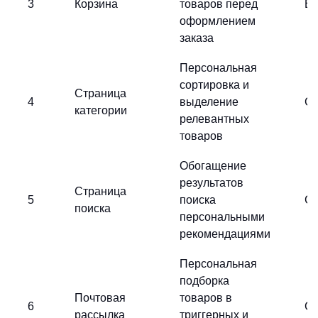
3
Корзина
товаров перед
Вы
оформлением
заказа
Персональная
сортировка и
Страница
4
выделение
С
категории
релевантных
товаров
Обогащение
результатов
Страница
5
поиска
С
поиска
персональными
рекомендациями
Персональная
подборка
Почтовая
товаров в
6
С
рассылка
триггерных и