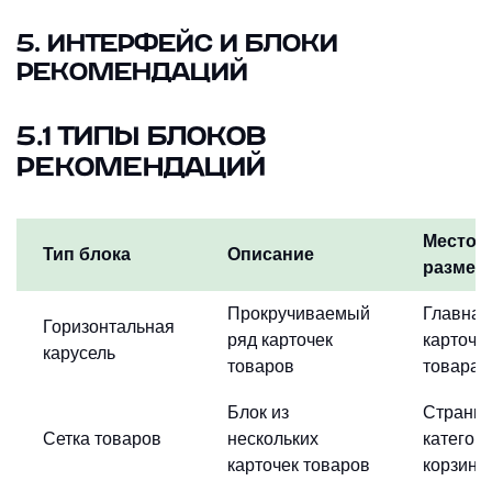
5. ИНТЕРФЕЙС И БЛОКИ
РЕКОМЕНДАЦИЙ
5.1 ТИПЫ БЛОКОВ
РЕКОМЕНДАЦИЙ
Место
Тип блока
Описание
размещ
Прокручиваемый
Главная
Горизонтальная
ряд карточек
карточк
карусель
товаров
товара
Блок из
Страни
Сетка товаров
нескольких
категори
карточек товаров
корзина