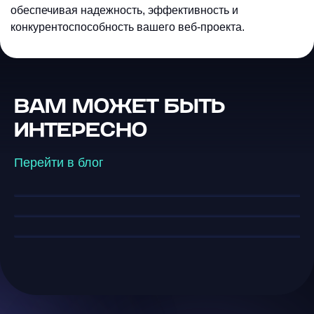
обеспечивая надежность, эффективность и
конкурентоспособность вашего веб-проекта.
ВАМ МОЖЕТ БЫТЬ
GSO — Generative Search
Optimization: новое SEO в эпоху
Телеграм-боты с
ИНТЕРЕСНО
искусственного интеллекта
искусственным интеллектом:
Конец эры кликов: выживание в
полное руководство по
мире AI-ответов
Перейти в блог
возможностям и внедрению в
бизнес