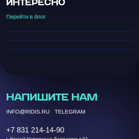
ИНТЕРЕСНО
искусственного интеллекта
искусственным интеллектом:
Конец эры кликов: выживание в
полное руководство по
мире AI-ответов
Перейти в блог
возможностям и внедрению в
бизнес
НАПИШИТЕ НАМ
INFO@RIDIS.RU
TELEGRAM
+7 831 214-14-90
г. Нижний Новгород ул. Белинского д.62