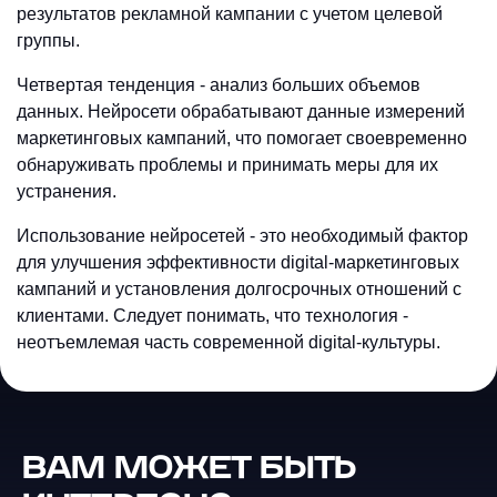
результатов рекламной кампании с учетом целевой
группы.
Четвертая тенденция - анализ больших объемов
данных. Нейросети обрабатывают данные измерений
маркетинговых кампаний, что помогает своевременно
обнаруживать проблемы и принимать меры для их
устранения.
Использование нейросетей - это необходимый фактор
для улучшения эффективности digital-маркетинговых
кампаний и установления долгосрочных отношений с
клиентами. Следует понимать, что технология -
неотъемлемая часть современной digital-культуры.
ВАМ МОЖЕТ БЫТЬ
GSO — Generative Search
Optimization: новое SEO в эпоху
Телеграм-боты с