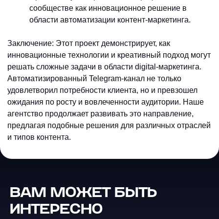
сообществе как инновационное решение в
области автоматизации контент-маркетинга.
Заключение: Этот проект демонстрирует, как
инновационные технологии и креативный подход могут
решать сложные задачи в области digital-маркетинга.
Автоматизированный Telegram-канал не только
удовлетворил потребности клиента, но и превзошел
ожидания по росту и вовлеченности аудитории. Наше
агентство продолжает развивать это направление,
предлагая подобные решения для различных отраслей
и типов контента.
ВАМ МОЖЕТ БЫТЬ
GSO — Generative Search
Optimization: новое SEO в эпоху
Телеграм-боты с
ИНТЕРЕСНО
искусственного интеллекта
искусственным интеллектом:
Конец эры кликов: выживание в