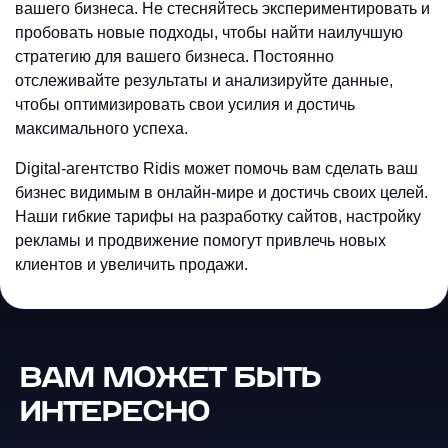
вашего бизнеса. Не стесняйтесь экспериментировать и
пробовать новые подходы, чтобы найти наилучшую
стратегию для вашего бизнеса. Постоянно
отслеживайте результаты и анализируйте данные,
чтобы оптимизировать свои усилия и достичь
максимального успеха.
Digital-агентство
Ridis может помочь вам сделать ваш
бизнес видимым в онлайн-мире и достичь своих целей.
Наши гибкие тарифы на разработку сайтов, настройку
рекламы и продвижение помогут привлечь новых
клиентов и увеличить продажи.
ВАМ МОЖЕТ БЫТЬ
GSO — Generative Search
Optimization: новое SEO в эпоху
Телеграм-боты с
ИНТЕРЕСНО
искусственного интеллекта
искусственным интеллектом:
Конец эры кликов: выживание в
полное руководство по
мире AI-ответов